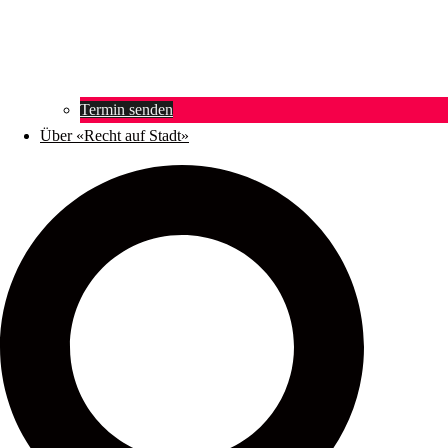
Termin senden
Über «Recht auf Stadt»
Suche