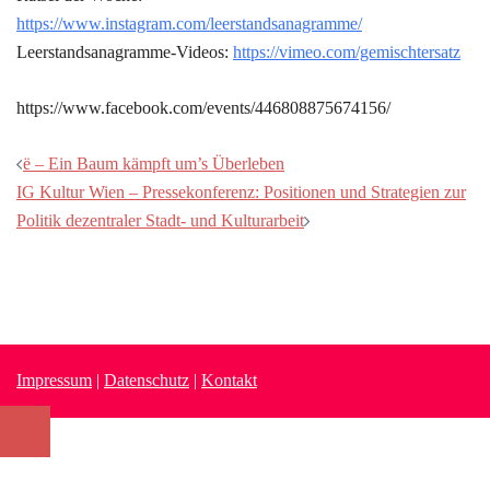
https://www.instagram.com/leerstandsanagramme/
Leerstandsanagramme-Videos:
https://vimeo.com/gemischtersatz
https://www.facebook.com/events/446808875674156/
Beitragsnavigation
ë – Ein Baum kämpft um’s Überleben
IG Kultur Wien – Pressekonferenz: Positionen und Strategien zur
Politik dezentraler Stadt- und Kulturarbeit
Impressum
|
Datenschutz
|
Kontakt