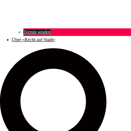
Termin senden
Über «Recht auf Stadt»
Suche