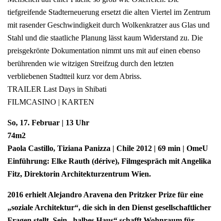
tiefgreifende Stadterneuerung ersetzt die alten Viertel im Zentrum
mit rasender Geschwindigkeit durch Wolkenkratzer aus Glas und
Stahl und die staatliche Planung lässt kaum Widerstand zu. Die
preisgekrönte Dokumentation nimmt uns mit auf einen ebenso
berührenden wie witzigen Streifzug durch den letzten
verbliebenen Stadtteil kurz vor dem Abriss.
TRAILER Last Days in Shibati
FILMCASINO | KARTEN
So, 17. Februar | 13 Uhr
74m2
Paola Castillo, Tiziana Panizza | Chile 2012 | 69 min | OmeU
Einführung: Elke Rauth (dérive), Filmgespräch mit Angelika
Fitz, Direktorin Architekturzentrum Wien.
2016 erhielt Alejandro Aravena den Pritzker Prize für eine
„soziale Architektur“, die sich in den Dienst gesellschaftlicher
Fragen stellt. Sein „halbes Haus“ schafft Wohnraum für